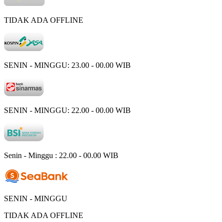
TIDAK ADA OFFLINE
SENIN - MINGGU: 23.00 - 00.00 WIB
SENIN - MINGGU: 22.00 - 00.00 WIB
Senin - Minggu : 22.00 - 00.00 WIB
SENIN - MINGGU
TIDAK ADA OFFLINE