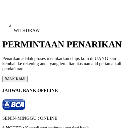
WITHDRAW
PERMINTAAN PENARIKAN
Penarikan adalah proses menukarkan chips koin di UANG kan
kembali ke rekening anda yang terdaftar atas nama id pertama kali
pendaftaran.
BANK KAMI
JADWAL BANK OFFLINE
SENIN-MINGGU : ONLINE
* NOTED : Kecuali saat maintenance dari bank