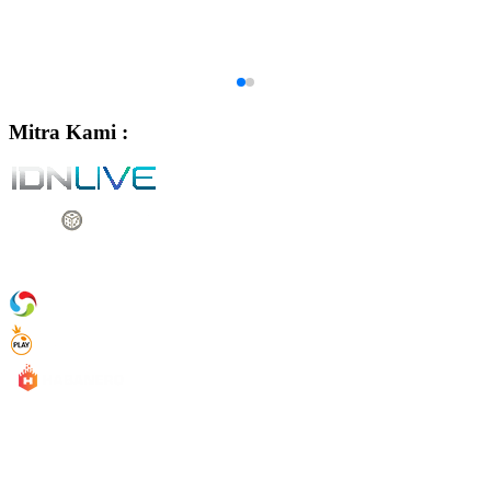
Mitra Kami :