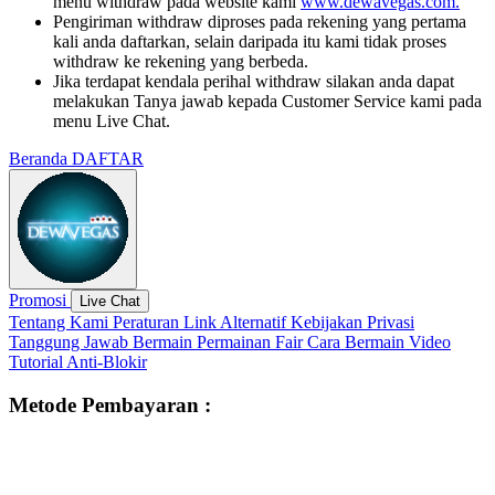
menu withdraw pada website kami
www.dewavegas.com.
Pengiriman withdraw diproses pada rekening yang pertama
kali anda daftarkan, selain daripada itu kami tidak proses
withdraw ke rekening yang berbeda.
Jika terdapat kendala perihal withdraw silakan anda dapat
melakukan Tanya jawab kepada Customer Service kami pada
menu Live Chat.
Beranda
DAFTAR
Promosi
Live Chat
Tentang Kami
Peraturan
Link Alternatif
Kebijakan Privasi
Tanggung Jawab Bermain
Permainan Fair
Cara Bermain
Video
Tutorial
Anti-Blokir
Metode Pembayaran :